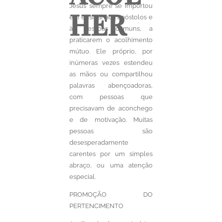
Jesus sempre se importou
HER
em ensinar aos apóstolos e
às pessoas comuns, a
praticarem o acolhimento
mútuo. Ele próprio, por
inúmeras vezes estendeu
as mãos ou compartilhou
palavras abençoadoras,
com pessoas que
precisavam de aconchego
e de motivação. Muitas
pessoas são
desesperadamente
carentes por um simples
abraço, ou uma atenção
especial.
PROMOÇÃO DO
PERTENCIMENTO