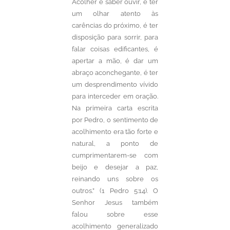
Acolher é saber ouvir, é ter
um olhar atento às
carências do próximo, é ter
disposição para sorrir, para
falar coisas edificantes, é
apertar a mão, é dar um
abraço aconchegante, é ter
um desprendimento vívido
para interceder em oração.
Na primeira carta escrita
por Pedro, o sentimento de
acolhimento era tão forte e
natural, a ponto de
cumprimentarem-se com
beijo e desejar a paz,
reinando uns sobre os
outros.” (1 Pedro 5:14). O
Senhor Jesus também
falou sobre esse
acolhimento generalizado