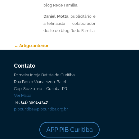
blog Rede Família.
Daniel Motta
, publicitário e
artefinalista colaborador
deste do blog Rede Família.
←
Artigo anterior
Voltar para Rede Família
Contato
Primeira Igreja Batista de Curitiba
Rua Bento Viana, 1200. Batel
Cep: 80240-110 – Curitiba-PR
Ver Mapa
Tel:
(41) 3091-4347
pibcuritiba@pibcuritiba.org.br
APP PIB Curitiba