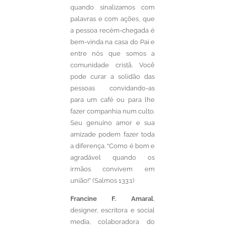
quando sinalizamos com
palavras e com ações, que
a pessoa recém-chegada é
bem-vinda na casa do Pai e
entre nós que somos a
comunidade cristã. Você
pode curar a solidão das
pessoas convidando-as
para um café ou para lhe
fazer companhia num culto.
Seu genuíno amor e sua
amizade podem fazer toda
a diferença. “Como é bom e
agradável quando os
irmãos convivem em
união!” (Salmos 133:1)
Francine F. Amaral
,
designer, escritora e social
media, colaboradora do