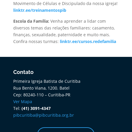
Movimento de Células e Discipulado da nossa igreja!
linktr.ee/treinamentospib
Escola da
Família:
Venha aprender a lidar com
diversos temas das relações familiares: casamento,
finanças, sexualidade, paternidade e muito mais.
Confira nossas turmas:
linktr.ee/cursos.redefamilia
Contato
Primeira Igreja Batista de Curitiba
Rua Bento Viana, 1200. Batel
Cep: 80240-110 – Curitiba-PR
Ver Mapa
Tel:
(41) 3091-4347
pibcuritiba@pibcuritiba.org.br