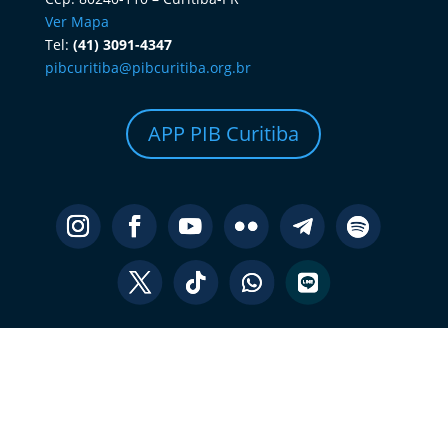
Ver Mapa
Tel:
(41) 3091-4347
pibcuritiba@pibcuritiba.org.br
APP PIB Curitiba