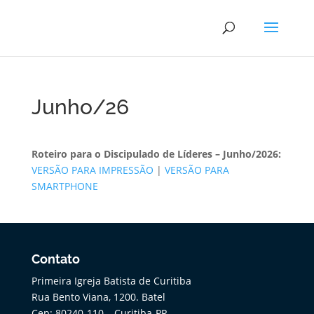
Junho/26
Roteiro para o Discipulado de Líderes – Junho/2026:
VERSÃO PARA IMPRESSÃO
|
VERSÃO PARA
SMARTPHONE
Contato
Primeira Igreja Batista de Curitiba
Rua Bento Viana, 1200. Batel
Cep: 80240-110 – Curitiba-PR