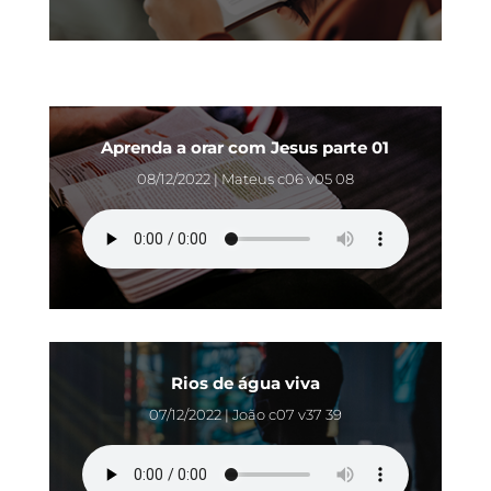
Aprenda a orar com Jesus parte 01
08/12/2022 | Mateus c06 v05 08
Rios de água viva
07/12/2022 | João c07 v37 39