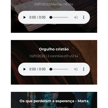
03/11/2022|Marcos c16 v14
Orgulho cristão
02/11/2022 | 2 corintios c01 v12 14
Os que perderam a esperança - Marta
01/11/2022 | João c11 -