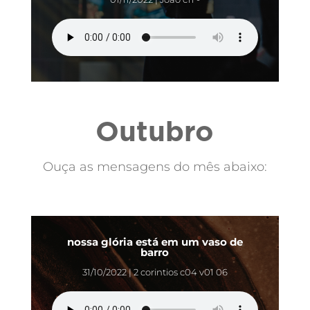
Outubro
Ouça as mensagens do mês abaixo:
nossa glória está em um vaso de
barro
31/10/2022 | 2 corintios c04 v01 06