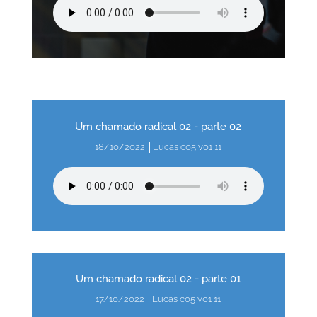
Um chamado radical 02 - parte 02
18/10/2022 │Lucas c05 v01 11
Um chamado radical 02 - parte 01
17/10/2022 │Lucas c05 v01 11