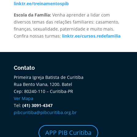
linktr.ee/treinamentospib
Escola da
Família:
Venha aprender a lidar com
diversos temas das relações familiares: casamento,
finanças, sexualidade, paternidade e muito mais.
Confira nossas turmas:
linktr.ee/cursos.redefamilia
Contato
Primeira Igreja Batista de Curitiba
Rua Bento Viana, 1200. Batel
Cep: 80240-110 – Curitiba-PR
Ver Mapa
Tel:
(41) 3091-4347
pibcuritiba@pibcuritiba.org.br
APP PIB Curitiba