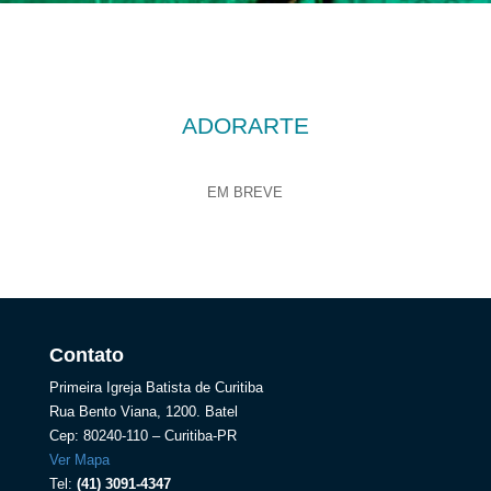
ADORARTE
EM BREVE
Contato
Primeira Igreja Batista de Curitiba
Rua Bento Viana, 1200. Batel
Cep: 80240-110 – Curitiba-PR
Ver Mapa
Tel:
(41) 3091-4347