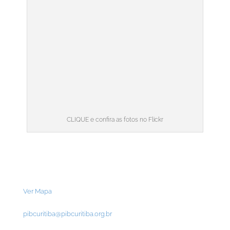
CLIQUE e confira as fotos no Flickr
Contato
Primeira Igreja Batista de Curitiba
Rua Bento Viana, 1200. Batel
Cep: 80240-110 – Curitiba-PR
Ver Mapa
Tel:
(41) 3091-4347
pibcuritiba@pibcuritiba.org.br