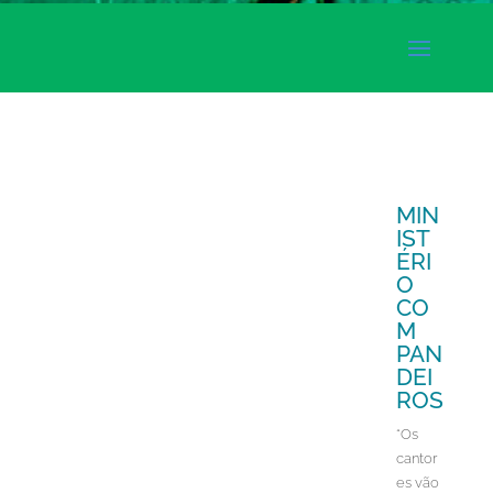
MIN
IST
ÉRI
O
CO
M
PAN
DEI
ROS
“Os
cantor
es vão